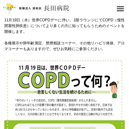
医療法人 清和会 長田病院
toggl
navig
11月19日（水）世界COPDデーに伴い、1階ラウンジにてCOPD（慢性
閉塞性肺疾患）についてより多くの方に知ってもらうためのイベントを
開催します。
各種展示や肺年齢測定、禁煙相談コーナー、その他リハビリ体操、アロ
マコーナーもありますので、ぜひお気軽にご参加ください。