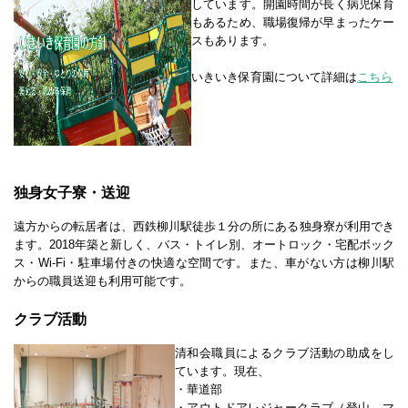
しています。開園時間が長く病児保育
もあるため、職場復帰が早まったケー
スもあります。
いきいき保育園について詳細は
こちら
独身女子寮・送迎
遠方からの転居者は、西鉄柳川駅徒歩１分の所にある独身寮が利用でき
ます。2018年築と新しく、バス・トイレ別、オートロック・宅配ボック
ス・Wi-Fi・駐車場付きの快適な空間です。また、車がない方は柳川駅
からの職員送迎も利用可能です。
クラブ活動
清和会職員によるクラブ活動の助成をし
ています。現在、
・華道部
・アウトドアレジャークラブ（登山、マ