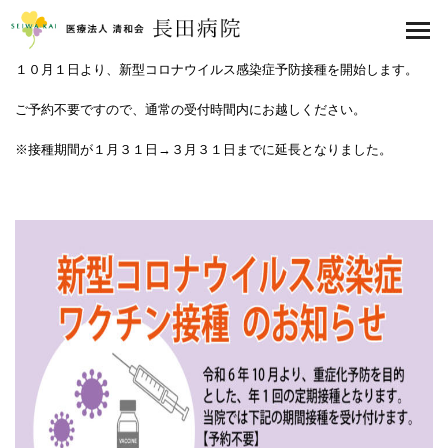
医療法人 清和会 長田病院
toggl
navig
１０月１日より、新型コロナウイルス感染症予防接種を開始します。
ご予約不要ですので、通常の受付時間内にお越しください。
※接種期間が１月３１日→３月３１日までに延長となりました。