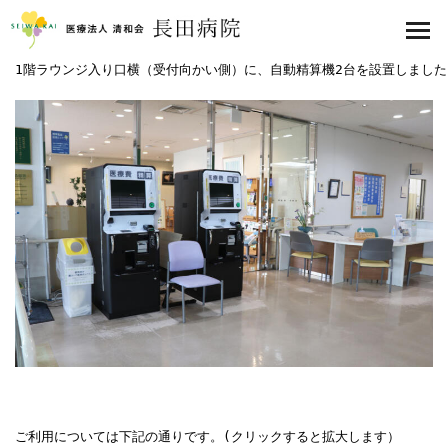
医療法人 清和会 長田病院
toggl
navig
1階ラウンジ入り口横（受付向かい側）に、自動精算機2台を設置しました。
ご利用については下記の通りです。(クリックすると拡大します）
