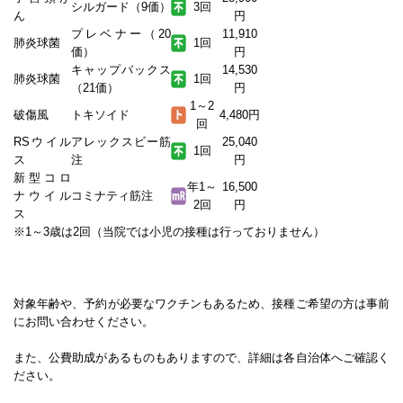
シルガード（9価）
3回
ん
円
プレベナー（20
11,910
肺炎球菌
1回
価）
円
キャップバックス
14,530
肺炎球菌
1回
（21価）
円
1～2
破傷風
トキソイド
4,480円
回
RSウイル
アレックスビー筋
25,040
1回
ス
注
円
新型コロ
年1～
16,500
ナウイル
コミナティ筋注
2回
円
ス
※1～3歳は2回（当院では小児の接種は行っておりません）
対象年齢や、予約が必要なワクチンもあるため、接種ご希望の方は事前
にお問い合わせください。
また、公費助成があるものもありますので、詳細は各自治体へご確認く
ださい。