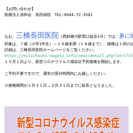
【お問い合わせ】
医療法人清和会　長田病院　TEL:0944-72-3501

三橋長田医院
鼻に
なお、
（西鉄柳川駅西口徒歩1分）では、
対象は、７歳（小学1年生）～１９歳未満（１８歳まで）、接種は１回のみ
https://mitsuhashi-nagata.info/news/detail.php?id=1715
１０月１日より、新型コロナウイルス感染症予防接種を開始します。
ご予約不要ですので、通常の受付時間内にお越しください。
※接種期間が１月３１日→３月３１日までに延長となりました。