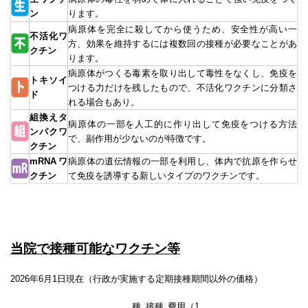
ン
ります。
病原体を完全に殺してから使うため、安全性が高い一
不活化ワ
方、効果を維持するには複数回の接種が必要なことがあ
クチン
ります。
病原体がつくる毒素を取り出して毒性をなくし、免疫を
トキソイ
つける力だけを残したもので、不活化ワクチンに分類さ
ド
れる場合もあり。
組換えタ
病原体の一部を人工的に作り出して免疫をつける方法
ンパクワ
で、副作用が少ないのが特徴です。
クチン
mRNAワ
病原体の遺伝情報の一部を利用し、体内で抗原を作らせ
クチン
て免疫を誘導する新しいタイプのワクチンです。
当院で接種可能なワクチン等
2026年6月1日現在（行政が実施する定期接種期間以外の価格）
種
接種
費用（1