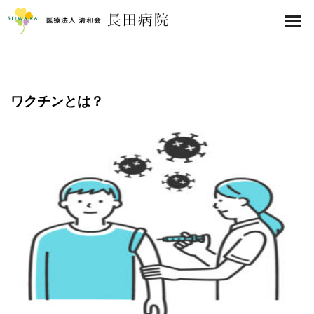
医療法人 清和会 長田病院
toggl
navig
ワクチンとは？