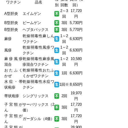
ワクチン
品名
別
回数
回）
2～3
17,720
A型肝炎
エイムゲン
回
円
B型肝炎
ビームゲン
3回
5,730円
B型肝炎
ヘプタバックス
3回
5,770円
乾燥弱毒性麻しん
1～2
麻疹
6,630円
ワクチン
回
乾燥弱毒性風疹ワ
1～2
風疹
6,630円
クチン
回
麻疹風疹
乾燥弱毒性麻疹風
1～2
10,580
混合
疹混合ワクチン
回
円
おたふく
乾燥弱毒性おたふ
1回
6,630円
かぜ
くかぜワクチン
水痘・帯
乾燥弱毒性水痘ワ
1回※
8,650円
状疱疹
クチン
19,970
帯状疱疹
シングリックス
2回
円
子宮頸が
サーバリックス（2
17,720
3回
ん
価）
円
子宮頸が
17,720
ガーダシル（4価）
3回
ん
円
子宮頸が
28,900