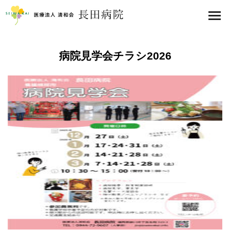
医療法人 清和会 長田病院
toggl
navig
病院見学会チラシ2026