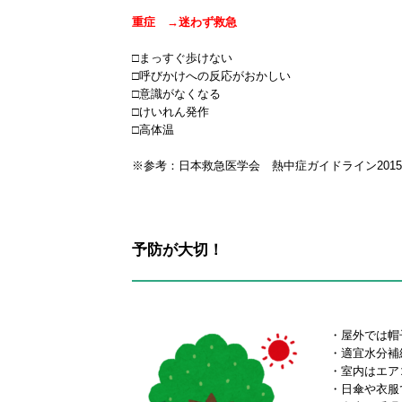
重症 →迷わず救急
□まっすぐ歩けない
□呼びかけへの反応がおかしい
□意識がなくなる
□けいれん発作
□高体温
※参考：日本救急医学会 熱中症ガイドライン2015
予防が大切！
・屋外では帽
・適宜水分補
・室内はエア
・日傘や衣服