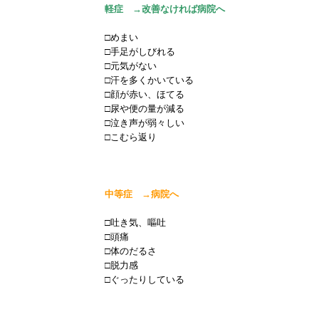
軽症 →改善なければ病院へ
□めまい
□手足がしびれる
□元気がない
□汗を多くかいている
□顔が赤い、ほてる
□尿や便の量が減る
□泣き声が弱々しい
□こむら返り
中等症 →病院へ
□吐き気、嘔吐
□頭痛
□体のだるさ
□脱力感
□ぐったりしている