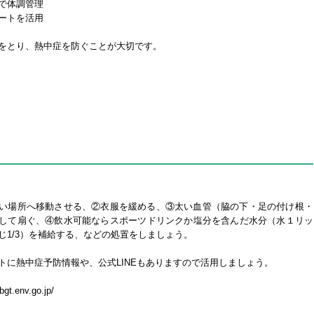
で体調管理
ートを活用
をとり、熱中症を防ぐことが大切です。
い場所へ移動させる、②衣服を緩める、③太い血管（脇の下・足の付け根・
して扇ぐ、④飲水可能ならスポーツドリンクか塩分を含んだ水分（水１リッ
じ1/3）を補給する、などの処置をしましょう。
トに熱中症予防情報や、公式LINEもありますので活用しましょう。
bgt.env.go.jp/