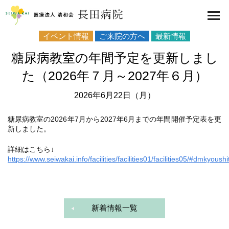
医療法人 清和会 長田病院
toggl
navig
イベント情報
ご来院の方へ
最新情報
糖尿病教室の年間予定を更新しまし
た（2026年７月～2027年６月）
2026年6月22日（月）
糖尿病教室の2026年7月から2027年6月までの年間開催予定表を更
新しました。
詳細はこちら↓
https://www.seiwakai.info/facilities/facilities01/facilities05/#dmkyoushi
新着情報一覧